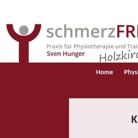
Home
Phys
K